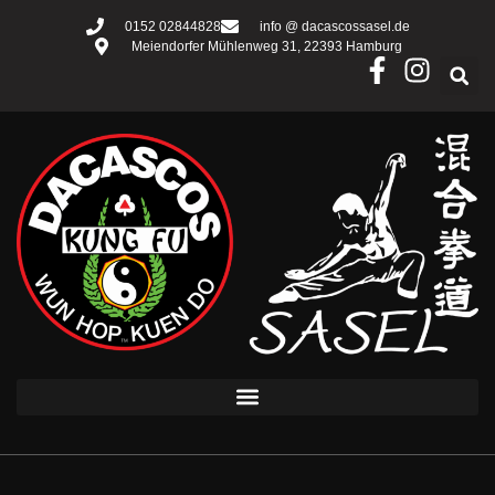
Zum
0152 02844828
info @ dacascossasel.de
Inhalt
Meiendorfer Mühlenweg 31, 22393 Hamburg
springen